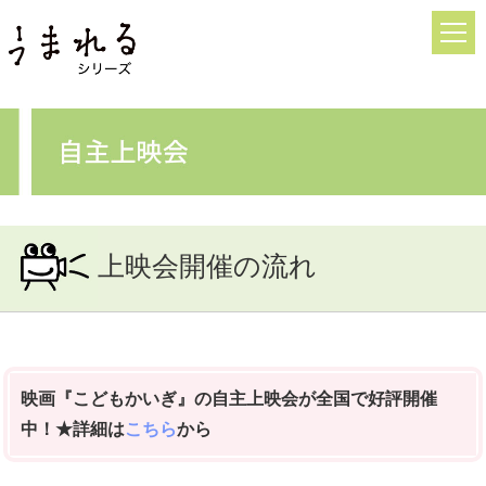
上映スケジュール
＞全作品一覧
＞『うまれる』
＞『ずっと、いっしょ。』
＞『ママをやめてもいいですか！？』
上映会開催の流れ
＞『こどもかいぎ』
自主上映会とは？
オンライン自主上映会
映画『こどもかいぎ』の自主上映会が全国で好評開催
中！★詳細は
こちら
から
自主上映会開催の流れ