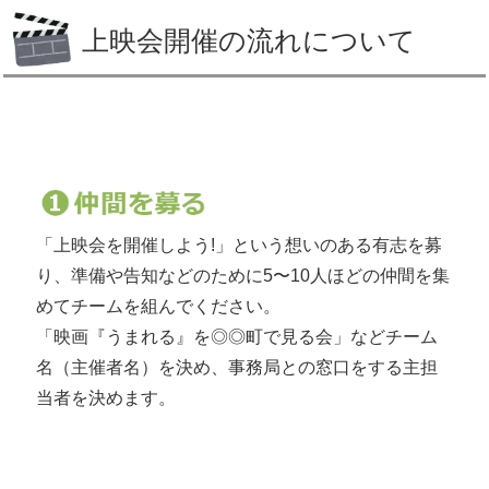
上映料について
上映会開催の流れについて
＞上映料のご案内
＞行政様向け料金
＞配給会社向け料金
豪田トモの講演会
学校上映
「上映会を開催しよう!」という想いのある有志を募
保育・教育業界向けプラン
り、準備や告知などのために5〜10人ほどの仲間を集
めてチームを組んでください。
宣材物
「映画『うまれる』を◎◎町で見る会」などチーム
名（主催者名）を決め、事務局との窓口をする主担
販売物
当者を決めます。
よくあるご質問